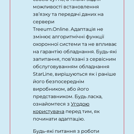
можливості встановлення
зв’язку та передачі даних на
сервери
Treeum.Online.
Адаптація не
змінює алгоритмічні функції
охоронної системи та не впливає
на гарантію обладнання. Будь-які
запитання, пов’язані з сервісним
обслуговуванням обладнання
StarLine, вирішуються як і раніше
його безпосереднім
виробником, або його
представником. Б
удь ласка,
ознайомтеся з
Угодою
користувача
перед тим, як
починати адаптацію.
Будь-які питання з роботи