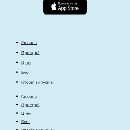
Головна
Пристрої
Ціни
Блог
Історія випусків
Головна
Пристрої
Ціни
Блог
Історія випусків