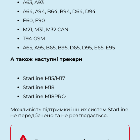
A63, A93
A64, A94, B64, B94, D64, D94
E60, E90
M21, M31, M32 CAN
T94 GSM
A65, A95, B65, B95, D65, D95, E65, E95
А також наступні трекери
StarLine M15/M17
StarLine M18
StarLine M18PRO
Можливість підтримки інших систем StarLine
не передбачено та не розглядається.