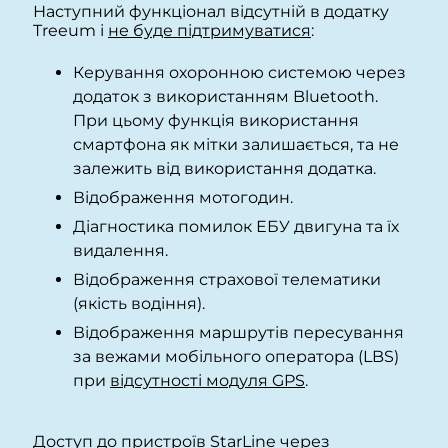
Наступний функціонал відсутній в додатку
Treeum і
не буде підтримуватися
:
Керування охоронною системою через
додаток з використанням Bluetooth.
При цьому ф
ункція використання
смартфона як мітки залишається, та не
залежить від використання додатка.
Відображення мотогодин.
Діагностика помилок ЕБУ двигуна та їх
видалення.
Відображення страхової телематики
(якість водіння).
Відображення маршрутів пересування
за вежами мобільного оператора (LBS)
при
відсутності модуля GPS
.
Доступ до пристроїв StarLine через