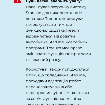
Будь ласка, зверніть увагу!
Налаштував охоронну систему
StarLine для використання із
додатком
Treeum
, Користувач
погоджується з тим, що
функціонал додатка Treeum
відрізняється
від додатка
виробника StarLine. Розробник
програми Treeum має право
змінювати функціонал програми
на власний розсуд.
Користувач також погоджується
з тим, що обладнання StarLine,
проходячи адаптацію (тобто
переналаштування або
перепрошивку), не змінюється ні
за своїм функціоналом, ні за
своєю суттю, а тільки задля