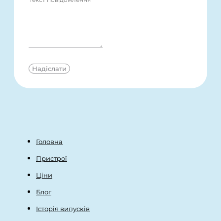
Надіслати
Головна
Пристрої
Ціни
Блог
Історія випусків