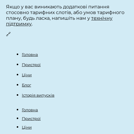
Якщо у вас виникають додаткові питання
стосовно тарифних слотів, або умов тарифного
плану, будь ласка, напишіть нам у
технічну
підтримку
.
🔗
Головна
Пристрої
Ціни
Блог
Історія випусків
Головна
Пристрої
Ціни