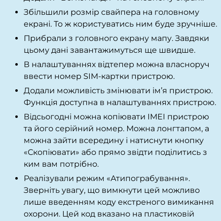
Збільшили розмір свайпера на головному
екрані. То ж користуватись ним буде зручніше.
Прибрали з головного екрану мапу. Завдяки
цьому дані завантажимуться ще швидше.
В налаштуваннях відтепер можна власноруч
ввести номер SIM-картки пристрою.
Додали можливість змінювати ім’я пристрою.
Функція доступна в налаштуваннях пристрою.
Відсьогодні можна копіювати IMEI пристрою
та його серійний номер. Можна лонгтапом, а
можна зайти всередину і натиснути кнопку
«Скопіювати» або прямо звідти поділитись з
ким вам потрібно.
Реалізували режим «Атипограбування».
Зверніть увагу, що вимкнути цей можливо
лише введенням коду екстреного вимикання
охорони. Цей код вказано на пластиковій