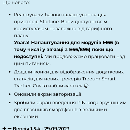
Що нового:
Реалізували базові налаштування для
пристроїв StarLine. Вони доступні всім
користувачам незалежно від тарифного
плану.
Увага! Налаштування для модулів М66 (в
тому числі у зв’язці з E66/E96) поки що
недоступні.
Ми продовжуємо працювати над
цим питанням.
Додали іконки для відображення додаткових
статусів для нових трекерів Treeum Smart
Tracker. Свято наближається 😉
Оновили екран авторизації
Зробили екран введення PIN-кода зручнішим
для власників смартфонів з великими
екранами
Версія 1.5.4 - 29.09.2023