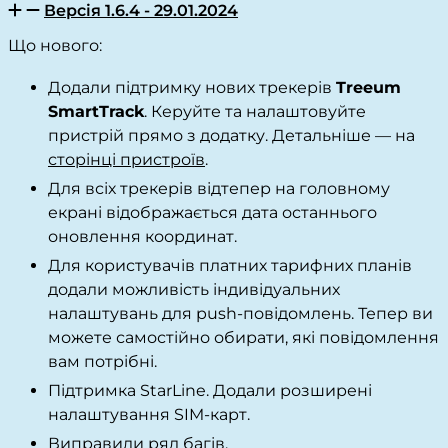
Версія 1.6.4 - 29.01.2024
Що нового:
Додали підтримку нових трекерів
Treeum
SmartTrack
. Керуйте та налаштовуйте
пристрій прямо з додатку. Детальніше — на
сторінці пристроїв
.
Для всіх трекерів відтепер на головному
екрані відображається дата останнього
оновлення координат.
Для користувачів платних тарифних планів
додали можливість індивідуальних
налаштувань для push-повідомлень. Тепер ви
можете самостійно обирати, які повідомлення
вам потрібні.
Підтримка StarLine. Додали розширені
налаштування SIM-карт.
Виправили ряд багів.