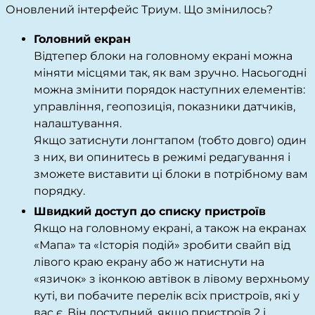
Оновлений інтерфейс Триум. Що змінилось?
Головний екран
Відтепер блоки на головному екрані можна
міняти місцями так, як вам зручно. Насьогодні
можна змінити порядок наступних елементів:
управління, геопозиція, показники датчиків,
налаштування.
Якщо затиснути лонгтапом (тобто довго) один
з них, ви опинитесь в режимі редагування і
зможете виставити ці блоки в потрібному вам
порядку.
Швидкий доступ до списку пристроїв
Якщо на головному екрані, а також на екранах
«Мапа» та «Історія подій» зробити свайп від
лівого краю екрану або ж натиснути на
«язичок» з іконкою автівок в лівому верхньому
куті, ви побачите перелік всіх пристроїв, які у
вас є. Він доступний, якщо пристроїв 2 і