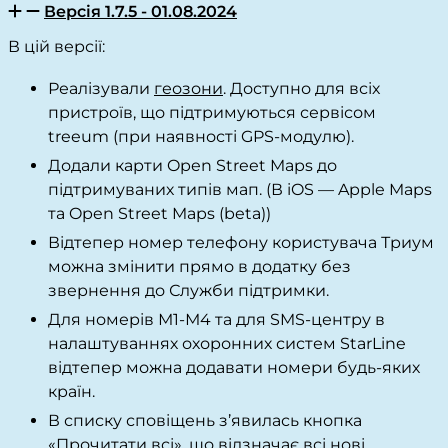
Версія 1.7.5 - 01.08.2024
В цій версії:
Реалізували
геозони
. Доступно для всіх
пристроїв, що підтримуються сервісом
treeum (при наявності GPS-модулю).
Додали карти Open Street Maps до
підтримуваних типів мап. (В iOS — Apple Maps
та Open Street Maps (beta))
Відтепер номер телефону користувача Триум
можна змінити прямо в додатку без
звернення до Служби підтримки.
Для номерів М1-М4 та для SMS-центру в
налаштуваннях охоронних систем StarLine
відтепер можна додавати номери будь-яких
країн.
В списку сповіщень з’явилась кнопка
«Прочитати всі», що відзначає всі нові