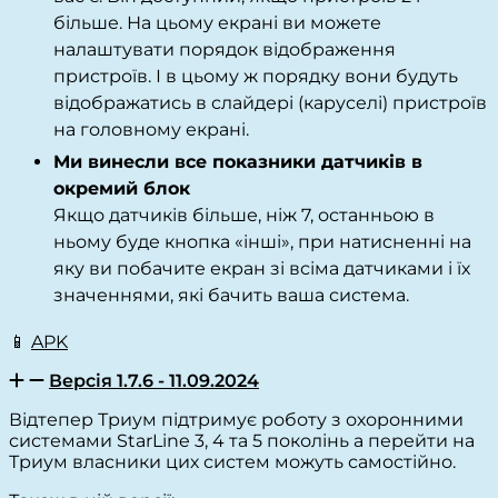
більше. На цьому екрані ви можете
налаштувати порядок відображення
пристроїв. І в цьому ж порядку вони будуть
відображатись в слайдері (каруселі) пристроїв
на головному екрані.
Ми винесли все показники датчиків в
окремий блок
Якщо датчиків більше, ніж 7, останньою в
ньому буде кнопка «інші», при натисненні на
яку ви побачите екран зі всіма датчиками і їх
значеннями, які бачить ваша система.
📱
APK
Версія 1.7.6 - 11.09.2024
Відтепер Триум підтримує роботу з охоронними
системами StarLine 3, 4 та 5 поколінь а перейти на
Триум власники цих систем можуть самостійно.