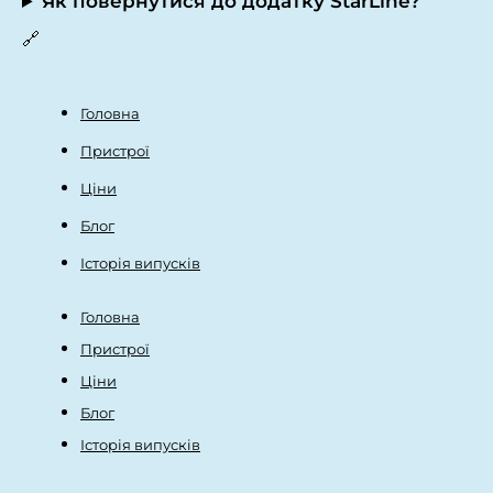
Як повернутися до додатку StarLine?
🔗
Головна
Пристрої
Ціни
Блог
Історія випусків
Головна
Пристрої
Ціни
Блог
Історія випусків