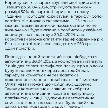
Користувачі, які зареєстрували свої пристрої в
Treeum до 30.04.2024, отримують знижку у
розмірі 50% від вартості тарифного плану
«Єдиний». Тобто для користувачів тарифу «Соло»
вартість зі знижкою складатиме — 25 грн на
місяць. Термін дії знижки наразі остаточно не
визначено і буде вказано в особистому кабінеті
користувача в додатку з 30.04.2024, але
користувач зможе сплатити тариф одразу на рік.
Річна плата зі знижкою складатиме 250 грн за
один пристрій.
Перехід на новий тарифний план відбудеться
автоматично 30.04.2024, а користувачі матимуть
7 днів для сплати тарифного плану, про що вони
будуть повідомлені через додаток. Оплата
тарифу виконується через додаток з
використанням зовнішньої платіжної системи.
Оплачувати можна щомісяця, або щорічно.
Також у користувача є можливість обрати
автоматичне списання коштів в наступному
платіжному місяці. Відключити автоматичне
списання коштів ви можете в будь-який час
через налаштування у меню “Платежі”