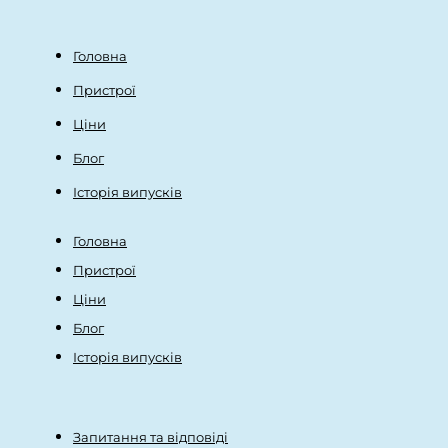
Головна
Пристрої
Ціни
Блог
Історія випусків
Головна
Пристрої
Ціни
Блог
Історія випусків
Запитання та відповіді