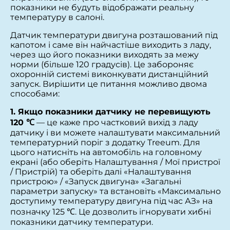
показники не будуть відображати реальну
температуру в салоні.
Датчик температури двигуна розташований під
капотом і саме він найчастіше виходить з ладу,
через що його показники виходять за межу
норми (більше 120 градусів). Це забороняє
охоронній системі виконкувати дистанційний
запуск. Вирішити це питання можливо двома
способами:
1. Якщо показники датчику не перевищують
120 ℃
— це каже про частковий вихід з ладу
датчику і ви можете налаштувати максимальний
температурний поріг з додатку Treeum. Для
цього натисніть на автомобіль на головному
екрані (або оберіть Налаштування / Мої пристрої
/ Пристрій) та оберіть далі «Налаштування
пристрою» / «Запуск двигуна» «Загальні
параметри запуску» та встановіть «Максимально
доступиму температуру двигуна під час АЗ» на
позначку 125 ℃. Це дозволить ігнорувати хибні
показники датчику температури.