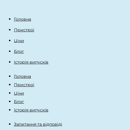
Головна
Пристрої
Ціни
Блог
Історія випусків
Головна
Пристрої
Ціни
Блог
Історія випусків
Запитання та відповіді