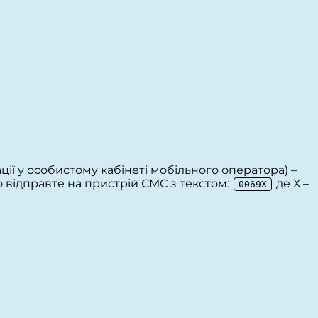
ції у особистому кабінеті мобільного оператора) –
 відправте на пристрій СМС з текстом:
де Х –
0069Х