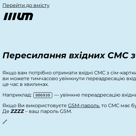
Перейти до вмісту
Пересилання вхідних СМС 
Якщо вам потрібно отримати вхідні СМС з сім-картки
ви можете тимчасово увімкнути переадресацію вхід
це час в хвилинах.
Наприклад:
— увімкне переадресацію вхідни
006930
Якщо Ви використовуєте
GSM-пароль
, то СМС має 
Де
ZZZZ
– ваш пароль GSM.
🔗