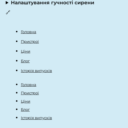
Налаштування гучності сирени
🔗
Головна
Пристрої
Ціни
Блог
Історія випусків
Головна
Пристрої
Ціни
Блог
Історія випусків